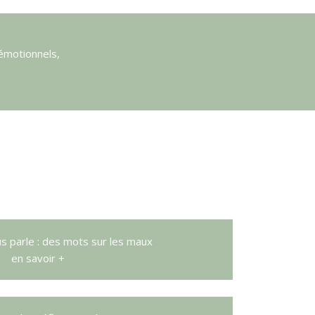
émotionnels,
s parle : des mots sur les maux
en savoir +