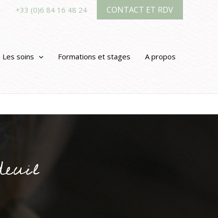
CONTACT ET RDV
+33 (0)6 84 16 48 24
Les soins
Formations et stages
A propos
deuil