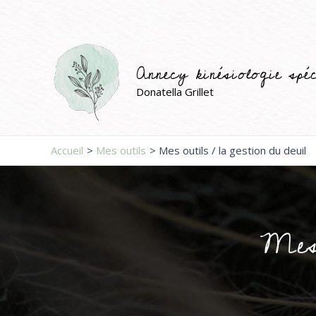
Aller
au
contenu
Annecy kinésiologie spéc
Donatella Grillet
Accueil
Mes outils
Mes outils / la gestion du deuil
Mes 