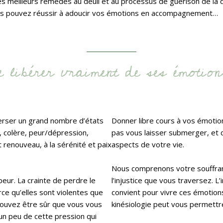
 meilleurs remèdes au deuil et au processus de guérison de la do
vous pouvez réussir à adoucir vos émotions en accompagnement…
e libérer vraiment de ses émotion
verser un grand nombre d’états
Donner libre cours à vos émotio
, colère, peur/dépression,
pas vous laisser submerger, et d
 renouveau, à la sérénité et paix
aspects de votre vie.
Nous comprenons votre souffranc
peur. La crainte de perdre le
l’injustice que vous traversez. 
rce qu’elles sont violentes que
convient pour vivre ces émotions
pouvez être sûr que vous vous
kinésiologie peut vous permettre
un peu de cette pression qui