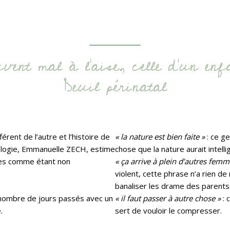
vent mal à l’aise, celle d’un enf
Deuil périnatal
érent de l’autre et l’histoire de
« la nature est bien faite »
: ce g
ologie, Emmanuelle ZECH, estime
chose que la nature aurait intel
ues comme étant non
« ça arrive à plein d’autres femm
violent, cette phrase n’a rien de
banaliser les drame des parents
 nombre de jours passés avec un
« il faut passer à autre chose »
: 
.
sert de vouloir le compresser.