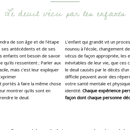
Le deuil vécu par les enfants
endra de son âge et de l’étape
L’enfant qui grandit vit un pro
e ses antécédents et de ses
nounou à l’école, changement de 
s enfants ont besoin de savoir
vécus de façon appropriée, les 
e qu’ils ressentent ; Parler aux
inévitables de leur vie, que ces
cile, mais c’est leur expliquer
le deuil causés par le décès d’un
 Exprimer
difficile peuvent avoir des répe
t portés à faire la même chose
votre santé mentale et physique,
leur montrer qu’ils sont en
identité.
Chaque expérience pers
endre le deuil.
façon dont chaque personne déci