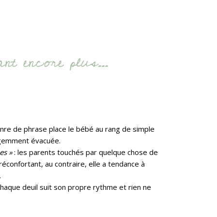
ant encore plus…
enre de phrase place le bébé au rang de simple
ligemment évacuée.
es »
: les parents touchés par quelque chose de
 réconfortant, au contraire, elle a tendance à
.
chaque deuil suit son propre rythme et rien ne